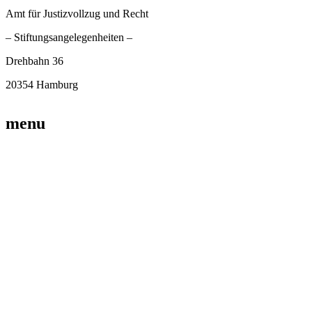
Amt für Justizvollzug und Recht
– Stiftungsangelegenheiten –
Drehbahn 36
20354 Hamburg
menu
Datenschutzerklärung
Home
Eigene Projekte
Förderanträge
Spenden
Partner
Unser Team