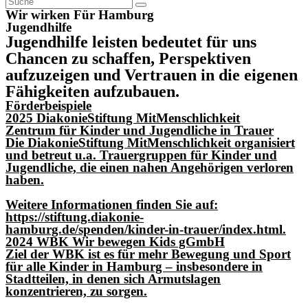
Wir wirken Für Hamburg
Jugendhilfe
Jugendhilfe leisten bedeutet für uns
Chancen zu schaffen, Perspektiven
aufzuzeigen und Vertrauen in die eigenen
Fähigkeiten aufzubauen.
Förderbeispiele
2025 D
iakonieStiftung MitMenschlichkeit
Zentrum für Kinder und Jugendliche in Trauer
Die DiakonieStiftung MitMenschlichkeit organisiert
und betreut u.a. Trauergruppen für Kinder und
Jugendliche, die einen nahen Angehörigen verloren
haben.
Weitere Informationen finden Sie auf:
https://stiftung.diakonie-
hamburg.de/spenden/kinder-in-trauer/index.html.
2024 WBK Wir bewegen Kids gGmbH
Ziel der WBK ist es für mehr Bewegung und Sport
für alle Kinder in Hamburg – insbesondere in
Stadtteilen, in denen sich Armutslagen
konzentrieren, zu sorgen.