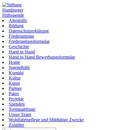
Zum
Inhalt
springen
Altenhilfe
Bildung
Datenschutzerklärung
Förderanträge
Förderantragsformular
Geschichte
Hand in Hand
Hand in Hand Bewerbungsformular
Home
Jugendhilfe
Kontakt
Kultur
Kunst
Partner
Paten
Projekte
Spenden
Terminabfrage
Unser Team
Wohlfahrtspflege und Mildtätige Zwecke
Zustifter