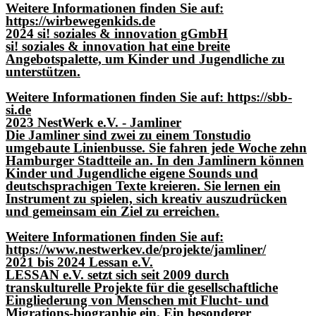
Weitere Informationen finden Sie auf:
https://wirbewegenkids.de
2024 si! soziales & innovation gGmbH
si! soziales & innovation hat eine breite
Angebotspalette, um Kinder und Jugendliche zu
unterstützen.
Weitere Informationen finden Sie auf: https://sbb-
si.de
2023 NestWerk e.V. - Jamliner
Die Jamliner sind zwei zu einem Tonstudio
umgebaute Linienbusse. Sie fahren jede Woche zehn
Hamburger Stadtteile an. In den Jamlinern können
Kinder und Jugendliche eigene Sounds und
deutschsprachigen Texte kreieren. Sie lernen ein
Instrument zu spielen, sich kreativ auszudrücken
und gemeinsam ein Ziel zu erreichen.
Weitere Informationen finden Sie auf:
https://www.nestwerkev.de/projekte/jamliner/
2021 bis 2024 Lessan e.V.
LESSAN e.V. setzt sich seit 2009 durch
transkulturelle Projekte für die gesellschaftliche
Eingliederung von Menschen mit Flucht- und
Migrations-biographie ein. Ein besonderer