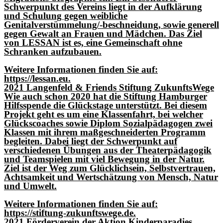
Schwerpunkt des Vereins liegt in der Aufklärung
und Schulung gegen weibliche
Genitalverstümmelung/-beschneidung, sowie generell
gegen Gewalt an Frauen und Mädchen. Das Ziel
von LESSAN ist es, eine Gemeinschaft ohne
Schranken aufzubauen.
Weitere Informationen finden Sie auf:
https://lessan.eu.
2021 Langenfeld & Friends Stiftung ZukunftsWege
Wie auch schon 2020 hat die Stiftung Hamburger
Hilfsspende die Glückstage unterstützt. Bei diesem
Projekt geht es um eine Klassenfahrt, bei welcher
Glückscoaches sowie Diplom Sozialpädagogen zwei
Klassen mit ihrem maßgeschneiderten Programm
begleiten. Dabei liegt der Schwerpunkt auf
verschiedenen Übungen aus der Theaterpädagogik
und Teamspielen mit viel Bewegung in der Natur.
Ziel ist der Weg zum Glücklichsein, Selbstvertrauen,
Achtsamkeit und Wertschätzung von Mensch, Natur
und Umwelt.
Weitere Informationen finden Sie auf:
https://stiftung-zukunftswege.de.
2021 Förderverein der Aktion Kinderparadies