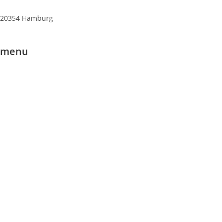
20354 Hamburg
menu
Datenschutzerklärung
Home
Eigene Projekte
Förderanträge
Spenden
Partner
Unser Team